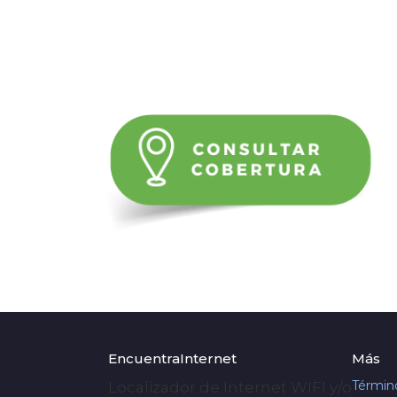
EncuentraInternet
Más
Términ
Localizador de Internet WIFI y/o