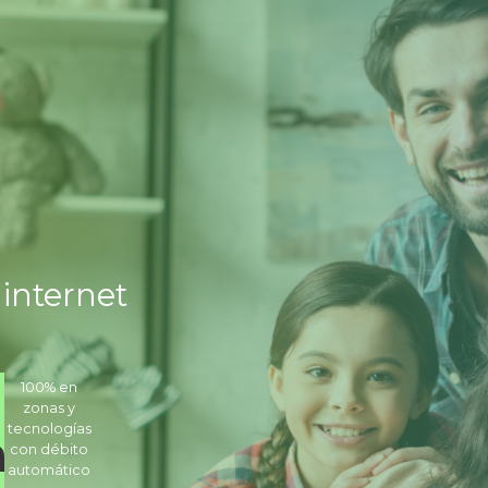
 internet
100% en
zonas y
tecnologías
a
con débito
automático