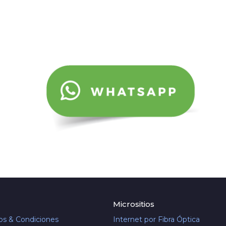
Micrositios
os & Condiciones
Internet por Fibra Óptica