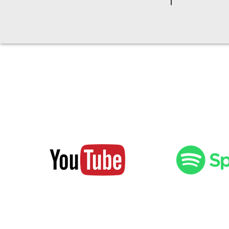
¡DISFRUTÁ EL ME
SIN INTERRUPCION