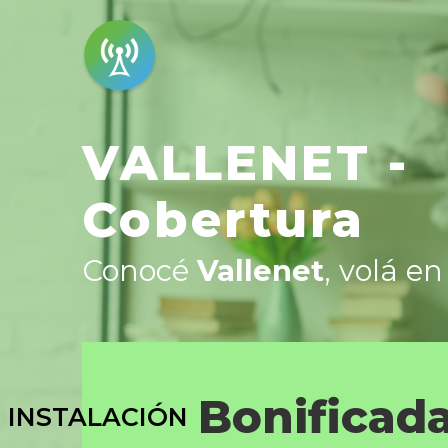
VALLENET -
Cobertura
Conocé
Vallenet
, volá en
Bonificad
INSTALACIÓN